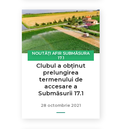
NOUTĂȚI AFIR SUBMĂSURA
17.1
Clubul a obținut
prelungirea
termenului de
accesare a
Submăsurii 17.1
28 octombrie 2021