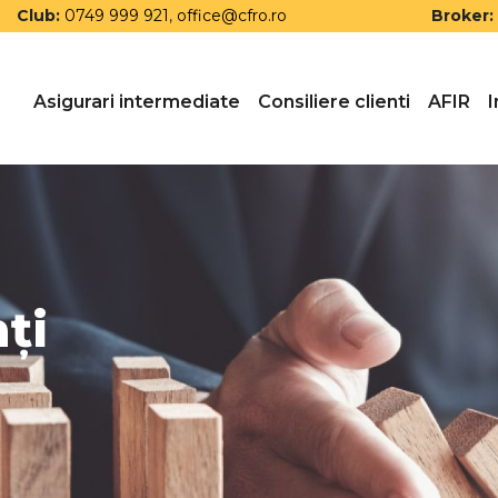
Club:
0749 999 921
,
office@cfro.ro
Broker:
Asigurari intermediate
Consiliere clienti
AFIR
I
ți