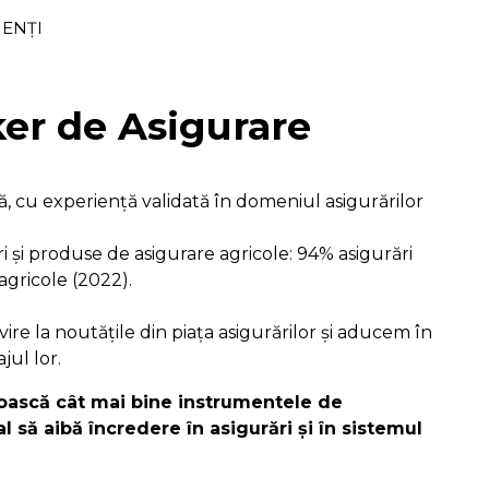
IENȚI
er de Asigurare
ă, cu experiență validată în domeniul asigurărilor
ri și produse de asigurare agricole: 94% asigurări
 agricole (2022).
re la noutățile din piața asigurărilor și aducem în
jul lor.
unoască cât mai bine instrumentele de
al să aibă încredere în asigurări și în sistemul