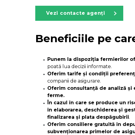
Vezi contacte agenți
Beneficiile pe car
Punem la dispoziția fermierilor 
poată lua decizii informate.
Oferim tarife și condiții preferenț
companii de asigurare.
Oferim consultanță de analiză și e
ferme.
În cazul în care se produce un ri
în
elaborarea, deschiderea și ges
finalizarea și plata despăgubirii
.
Oferim consiliere gratuită în dep
subvenționarea primelor de asigu