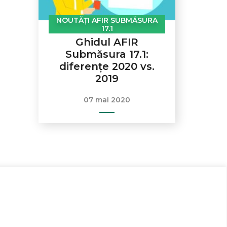
NOUTĂȚI AFIR SUBMĂSURA
17.1
Ghidul AFIR
Submăsura 17.1:
diferențe 2020 vs.
2019
07 mai 2020
0749 999 924
asigurari@cfro.ro