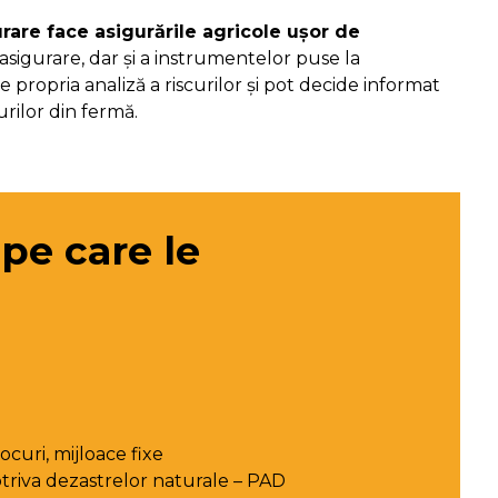
rare face asigurările agricole ușor de
sigurare, dar și a instrumentelor puse la
ace propria analiză a riscurilor și pot decide informat
nurilor din fermă.
 pe care le
tocuri, mijloace fixe
otriva dezastrelor naturale – PAD