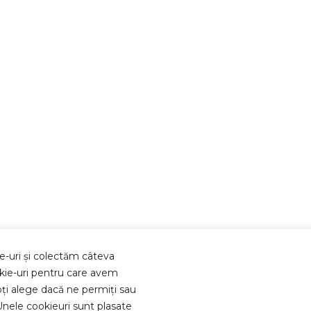
e-uri și colectăm câteva
Istoric companie
ookie-uri pentru care avem
Bulevardul Pipera 1B
Parteneri
ți alege dacă ne permiți sau
Cubic Center Etaj 6
Reclamații
Unele cookieuri sunt plasate
Voluntari, Ilfov, Romania