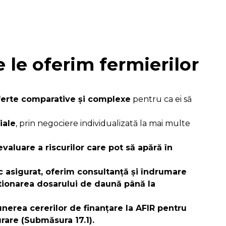
e le oferim fermierilor
oferte comparative și complexe
pentru ca ei să
iale
, prin negociere individualizată la mai multe
valuare a riscurilor care pot să apără în
sc asigurat, oferim consultanță și îndrumare
tionarea dosarului de daună până la
unerea cererilor de finanțare la AFIR pentru
rare (Submăsura 17.1).