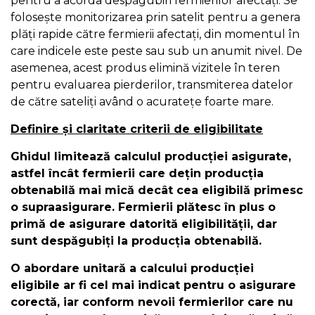
pentru a acorda despăgubiri fermierilor afectați. Se
folosește monitorizarea prin satelit pentru a genera
plăți rapide către fermierii afectați, din momentul în
care indicele este peste sau sub un anumit nivel. De
asemenea, acest produs elimină vizitele în teren
pentru evaluarea pierderilor, transmiterea datelor
de către sateliți având o acuratețe foarte mare.
Definire și claritate criterii de eligibilitate
Ghidul limitează calculul producției asigurate,
astfel încât fermierii care dețin producția
obtenabilă mai mică decât cea eligibilă primesc
o supraasigurare. Fermierii plătesc în plus o
primă de asigurare datorită eligibilității, dar
sunt despăgubiți la producția obtenabilă.
O abordare unitară a calcului producției
eligibile ar fi cel mai indicat pentru o asigurare
corectă, iar conform nevoii fermierilor care nu