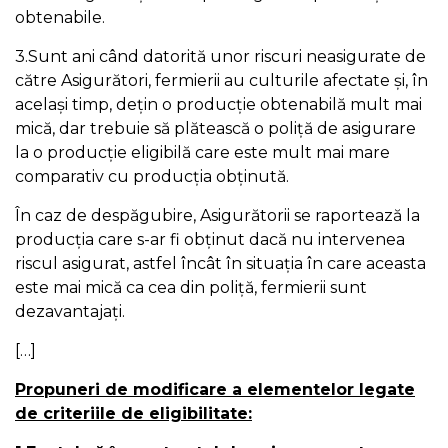
obtenabile.
3.Sunt ani când datorită unor riscuri neasigurate de
către Asigurători, fermierii au culturile afectate și, în
același timp, dețin o producție obtenabilă mult mai
mică, dar trebuie să plătească o poliță de asigurare
la o producție eligibilă care este mult mai mare
comparativ cu producția obținută.
În caz de despăgubire, Asigurătorii se raportează la
producția care s-ar fi obținut dacă nu intervenea
riscul asigurat, astfel încât în situația în care aceasta
este mai mică ca cea din poliță, fermierii sunt
dezavantajați.
[…]
Propuneri de modificare a elementelor legate
de criteriile de eligibilitate: