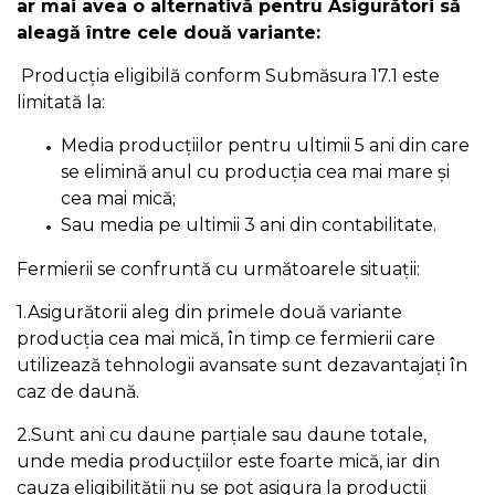
ar mai avea o alternativă pentru Asigurători să
aleagă între cele două variante:
Producția eligibilă conform Submăsura 17.1 este
limitată la:
Media producțiilor pentru ultimii 5 ani din care
se elimină anul cu producția cea mai mare și
cea mai mică;
Sau media pe ultimii 3 ani din contabilitate.
Fermierii se confruntă cu următoarele situații:
1.Asigurătorii aleg din primele două variante
producția cea mai mică, în timp ce fermierii care
utilizează tehnologii avansate sunt dezavantajați în
caz de daună.
2.Sunt ani cu daune parțiale sau daune totale,
unde media producțiilor este foarte mică, iar din
cauza eligibilității nu se pot asigura la producții