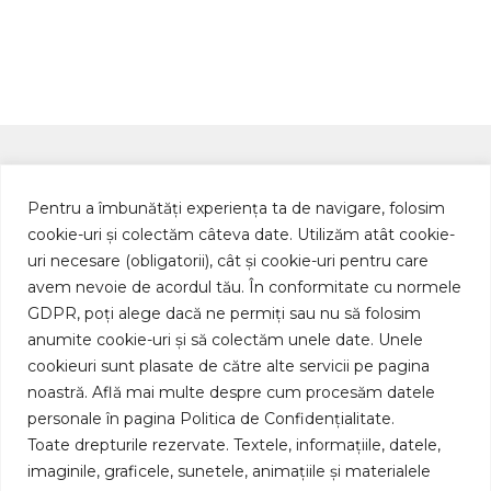
Pentru a îmbunătăți experiența ta de navigare, folosim
cookie-uri și colectăm câteva date. Utilizăm atât cookie-
Bulevardul Pipera 1B
uri necesare (obligatorii), cât și cookie-uri pentru care
Cubic Center Etaj 6
avem nevoie de acordul tău. În conformitate cu normele
Voluntari, Ilfov, Romania
Istoric companie
GDPR, poți alege dacă ne permiți sau nu să folosim
Parteneri
anumite cookie-uri și să colectăm unele date. Unele
cookieuri sunt plasate de către alte servicii pe pagina
Reclamații
noastră. Află mai multe despre cum procesăm datele
Procedura BAAR
0749 999 924
personale în pagina Politica de Confidențialitate.
Toate drepturile rezervate. Textele, informațiile, datele,
asigurari@cfro.ro
imaginile, graficele, sunetele, animațiile și materialele