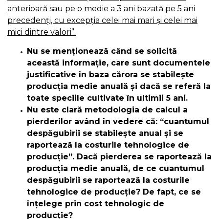
anterioară sau pe o medie a 3 ani bazată pe 5 ani
precedenți, cu excepția celei mai mari și celei mai
mici dintre valori”.
Nu se menționează când se solicită
această informație, care sunt documentele
justificative în baza cărora se stabilește
producția medie anuală și dacă se referă la
toate speciile cultivate în ultimii 5 ani.
Nu este clară metodologia de calcul a
pierderilor având în vedere că: “cuantumul
despăgubirii se stabilește anual și se
raportează la costurile tehnologice de
producție”. Dacă pierderea se raportează la
producția medie anuală, de ce cuantumul
despăgubirii se raportează la costurile
tehnologice de producție? De fapt, ce se
înțelege prin cost tehnologic de
producție?