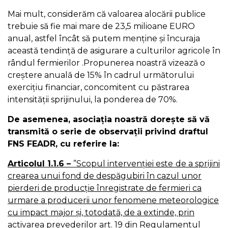
Mai mult, considerăm că valoarea alocării publice
trebuie să fie mai mare de 23,5 milioane EURO
anual, astfel încât să putem menține și încuraja
această tendință de asigurare a culturilor agricole în
rândul fermierilor .Propunerea noastră vizează o
creștere anuală de 15% în cadrul următorului
exercițiu financiar, concomitent cu păstrarea
intensității sprijinului, la ponderea de 70%.
De asemenea, asociația noastră dorește să vă
transmită o serie de observații privind draftul
FNS FEADR, cu referire la:
Articolul
1.1.6 –
”Scopul intervenției este
de a sprijini
crearea unui fond de despăgubiri în cazul unor
pierderi de producție înregistrate de fermieri ca
urmare a producerii unor fenomene meteorologice
cu impact major și, totodată, de a extinde, prin
activarea prevederilor art. 19 din Regulamentul