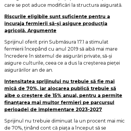
care se pot aduce modificări la structura asigurată.
Riscurile eligibile sunt suficiente pentru a
încuraja fermierii să-şi asigure producţia
agricolă. Argumente
Sprijinul oferit prin Submăsura 17.1 a stimulat
fermierii începând cu anul 2019 să aibă mai mare
încredere în sistemul de asigurări private, să-și
asigure culturile, ceea ce a dus la creșterea pieței
asigurărilor an de an.
Intensitatea sprijinului nu trebuie să fie mai
mică de 70%, iar alocarea publică trebuie să
aibe o creștere de 15% anual, pentru a permite
finanţarea mai multor fermieri pe parcursul
perioadei de implementare 2023-2027
Sprijinul nu trebuie diminuat la un procent mai mic
de 70%, ținând cont că piața a început să se