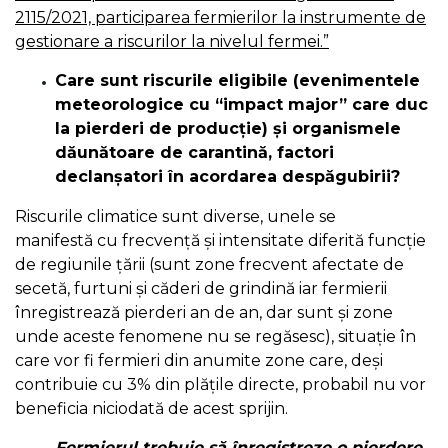
2115/2021, participarea fermierilor la instrumente de
gestionare a riscurilor la nivelul fermei.”
Care sunt riscurile eligibile (evenimentele
meteorologice cu “impact major” care duc
la pierderi de producție) și organismele
dăunătoare de carantină, factori
declanșatori în acordarea despăgubirii?
Riscurile climatice sunt diverse, unele se
manifestă
cu frecvență și intensitate diferită funcție
de regiunile țării (sunt zone frecvent afectate de
secetă, furtuni și căderi de grindină iar fermierii
înregistrează pierderi an de an, dar sunt și zone
unde aceste fenomene nu se regăsesc), situație în
care vor fi fermieri din anumite zone care, deși
contribuie cu 3% din plățile directe, probabil nu vor
beneficia niciodată de acest sprijin.
Fermierul trebuie să înregistreze o pierdere