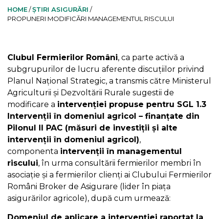
HOME
/
ȘTIRI ASIGURĂRI
/
PROPUNERI MODIFICĂRI MANAGEMENTUL RISCULUI
Clubul Fermierilor Români
, ca parte activă a
subgrupurilor de lucru aferente discuțiilor privind
Planul Național Strategic, a transmis către Ministerul
Agriculturii și Dezvoltării Rurale sugestii de
modificare a
intervenției propuse pentru SGL 1.3
Intervenții în domeniul agricol – finanțate din
Pilonul II PAC (măsuri de investiții și alte
intervenții în domeniul agricol)
,
componenta
intervenții în managementul
riscului
, în urma consultării fermierilor membri în
asociație și a fermierilor clienți ai Clubului Fermierilor
Români Broker de Asigurare (lider în piața
asigurărilor agricole), după cum urmează:
Domeniul de aplicare a intervenției raportat la