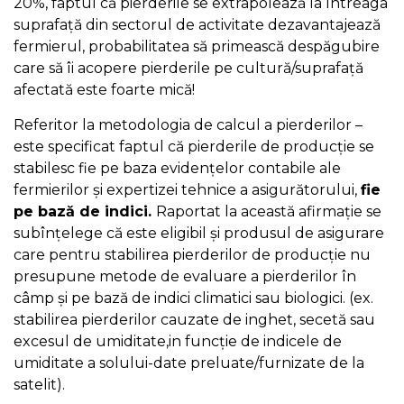
20%, faptul că pierderile se extrapolează la întreaga
suprafață din sectorul de activitate dezavantajează
fermierul, probabilitatea să primească despăgubire
care să îi acopere pierderile pe cultură/suprafață
afectată este foarte mică!
Referitor la metodologia de calcul a pierderilor –
este specificat faptul că pierderile de producție se
stabilesc fie pe baza evidențelor contabile ale
fermierilor și expertizei tehnice a asigurătorului,
fie
pe bază de indici.
Raportat la această afirmație se
subînțelege că este eligibil și produsul de asigurare
care pentru stabilirea pierderilor de producție nu
presupune metode de evaluare a pierderilor în
câmp și pe bază de indici climatici sau biologici. (ex.
stabilirea pierderilor cauzate de inghet, secetă sau
excesul de umiditate,in funcție de indicele de
umiditate a solului-date preluate/furnizate de la
satelit).