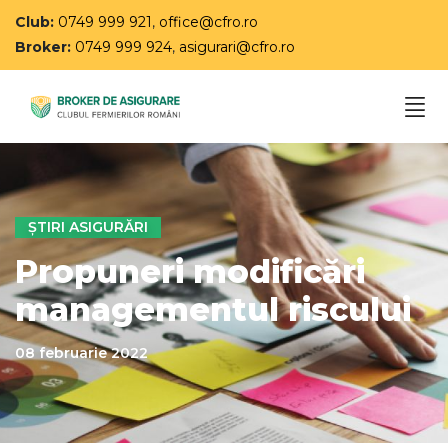
Club:
0749 999 921
,
office@cfro.ro
Broker:
0749 999 924
,
asigurari@cfro.ro
ȘTIRI ASIGURĂRI
Propuneri modificări
managementul riscului
08 februarie 2022