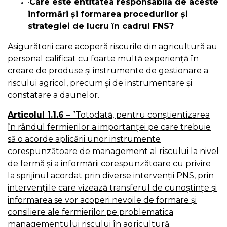
·
Care este entitatea responsabilă de aceste
informări și formarea procedurilor și
strategiei de lucru în cadrul FNS?
Asigurătorii care acoperă riscurile din agricultură au
personal calificat cu foarte multă experiență în
creare de produse și instrumente de gestionare a
riscului agricol, precum și de instrumentare și
constatare a daunelor.
Articolul 1.1.6
–
”
Totodată, pentru conștientizarea
în rândul fermierilor a importanței pe care trebuie
să o acorde aplicării unor instrumente
corespunzătoare de management al riscului la nivel
de fermă și a informării corespunzătoare cu privire
la sprijinul acordat prin diverse intervenții PNS, prin
intervențiile care vizează transferul de cunoștințe și
informarea se vor acoperi nevoile de formare și
consiliere ale fermierilor pe problematica
managementului riscului în agricultură.