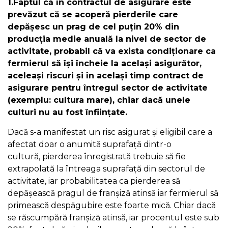
1.Faptul că în contractul de asigurare este
prevăzut că se acoperă pierderile care
depășesc un prag de cel puțin 20% din
producția medie anuală la nivel de sector de
activitate, probabil că va exista condiționare ca
fermierul să își încheie la același asigurător,
aceleași riscuri și în același timp contract de
asigurare pentru întregul sector de activitate
(exemplu: cultura mare), chiar dacă unele
culturi nu au fost înființate.
Dacă s-a manifestat un risc asigurat și eligibil care a
afectat doar o anumită suprafață dintr-o
cultură,
pierderea înregistrată trebuie să fie
extrapolată la întreaga suprafață din sectorul de
activitate, iar probabilitatea ca pierderea să
depășească pragul de franșiză atinsă iar fermierul să
primească despăgubire este foarte mică. Chiar dacă
se răscumpără franșiză atinsă, iar procentul este sub