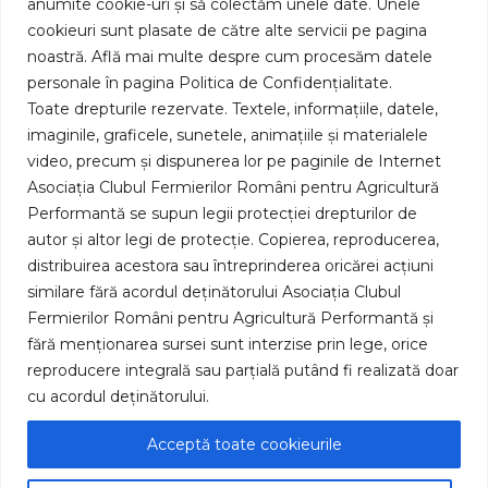
Parteneri
anumite cookie-uri și să colectăm unele date. Unele
cookieuri sunt plasate de către alte servicii pe pagina
Reclamații
noastră. Află mai multe despre cum procesăm datele
Procedura BAAR
0749 999 924
personale în pagina Politica de Confidențialitate.
Toate drepturile rezervate. Textele, informațiile, datele,
asigurari@cfro.ro
imaginile, graficele, sunetele, animațiile și materialele
video, precum și dispunerea lor pe paginile de Internet
Asociația Clubul Fermierilor Români pentru Agricultură
Performantă se supun legii protecției drepturilor de
autor și altor legi de protecție. Copierea, reproducerea,
distribuirea acestora sau întreprinderea oricărei acțiuni
similare fără acordul deținătorului Asociația Clubul
Asigurari intermediate
Fermierilor Români pentru Agricultură Performantă și
Consiliere clienti
fără menționarea sursei sunt interzise prin lege, orice
AFIR
reproducere integrală sau parțială putând fi realizată doar
Informari
cu acordul deținătorului.
Cariere
Politica Cookies
Acceptă toate cookieurile
Politica GDPR
Contact