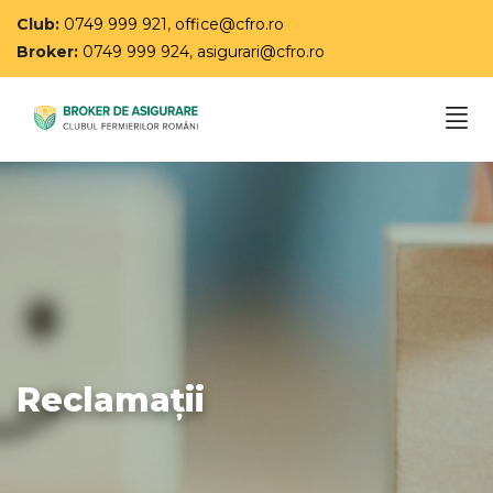
Club:
0749 999 921
,
office@cfro.ro
Broker:
0749 999 924
,
asigurari@cfro.ro
Reclamații