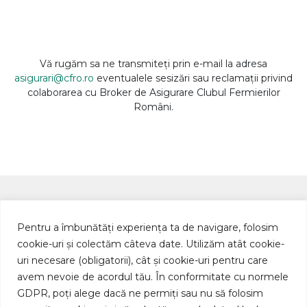
Vă rugăm sa ne transmiteți prin e-mail la adresa
asigurari@cfro.ro
eventualele sesizări sau reclamații privind
colaborarea cu Broker de Asigurare Clubul Fermierilor
Români.
Pentru a îmbunătăți experiența ta de navigare, folosim
cookie-uri și colectăm câteva date. Utilizăm atât cookie-
Bulevardul Pipera 1B
uri necesare (obligatorii), cât și cookie-uri pentru care
Cubic Center Etaj 6
avem nevoie de acordul tău. În conformitate cu normele
Voluntari, Ilfov, Romania
Istoric companie
GDPR, poți alege dacă ne permiți sau nu să folosim